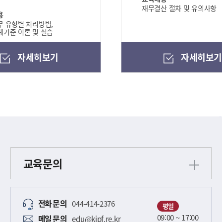
재무결산 절차 및 유의사항
용
 유형별 처리방법,
기준 이론 및 실습
자세히보기
자세히보
교육문의
전화
문의
044-414-2376
평일
09:00 ~ 17:00
메일
문의
edu@kipf.re.kr