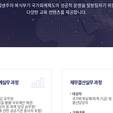
발생주의·복식부기 국가회계제도의 성공적 운영을 뒷받침하기 위
다양한 교육 컨텐츠를 제공합니다.
계실무 과정
재무결산실무 과정
대상자
당 공무원
국가회계실체(회계.기금) 및
지출·물품·국유재산·채권·
결산담당자
자 등 회계 담당 공무원/
 관련 공공기관 종사자 포함)
교육내용