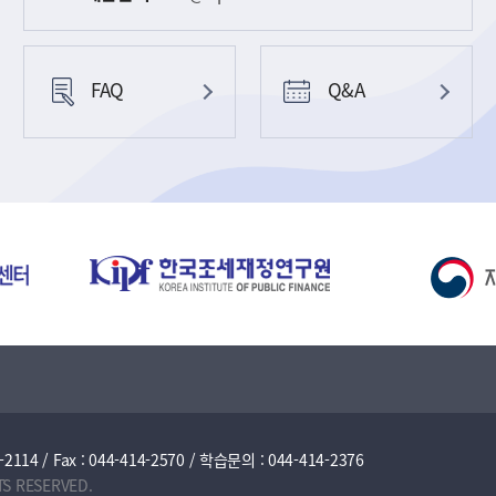
FAQ
Q&A
/ Fax : 044-414-2570 / 학습문의 : 044-414-2376
TS RESERVED.