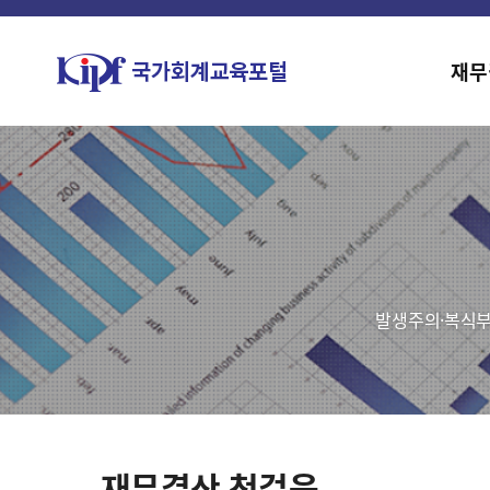
재무
발생주의·복식부
재무결산 첫걸음