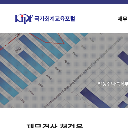
재무
발생주의·복식부
재무결산 첫걸음