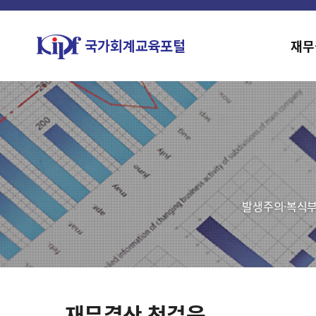
재무
발생주의·복식부
재무결산 첫걸음