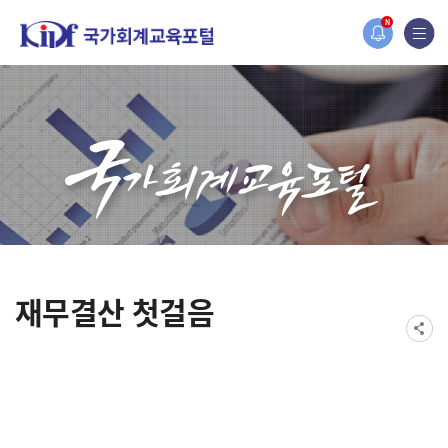
N
재무결산 첫걸음