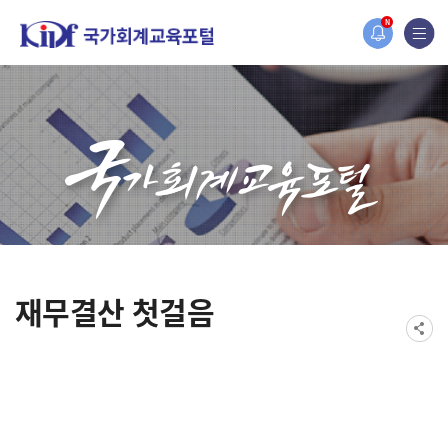
N
재무결산 첫걸음