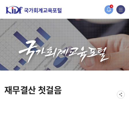
2019년도 국가회계 
N
[설문조사] 2019년
재무결산 첫걸음