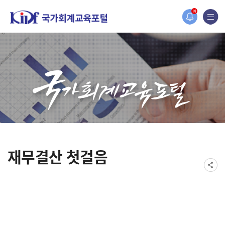
2019년도 국가회계
N
[설문조사] 2019
재무결산 첫걸음