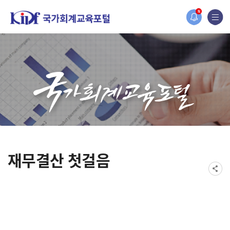
N
재무결산 첫걸음