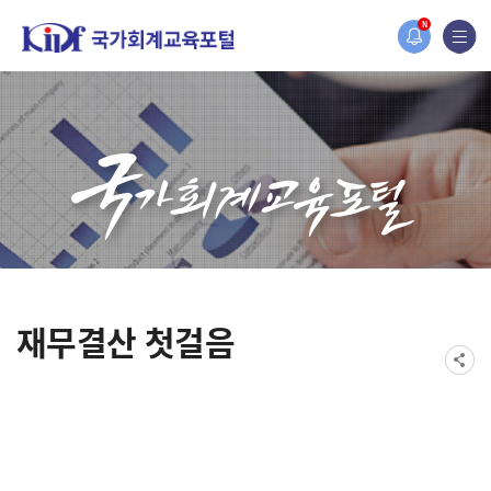
N
재무결산 첫걸음