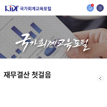
2019년도 국가
N
[설문조사] 20
재무결산 첫걸음