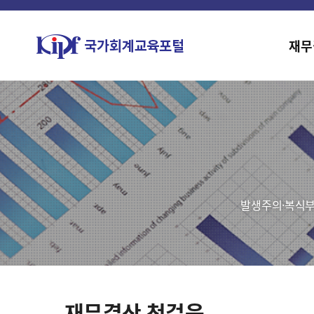
재무
발생주의·복식부
재무결산 첫걸음