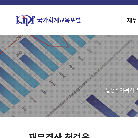
재무
발생주의·복식부
재무결산 첫걸음