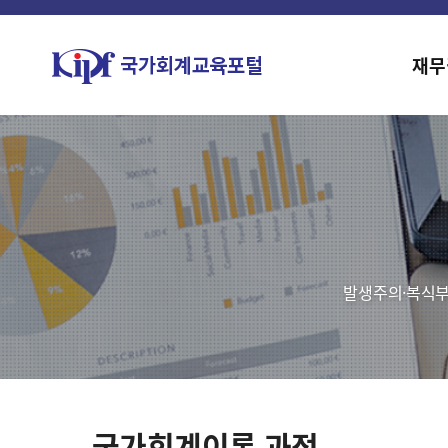
재무
발생주의·복식부
국가회계이론 과정