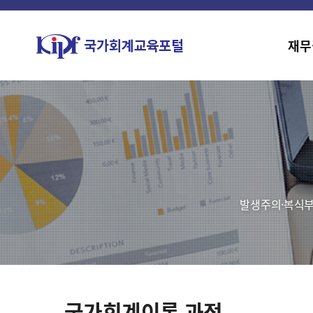
재무
발생주의·복식부
국가회계이론 과정