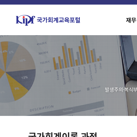
재무
발생주의·복식부
국가회계이론 과정