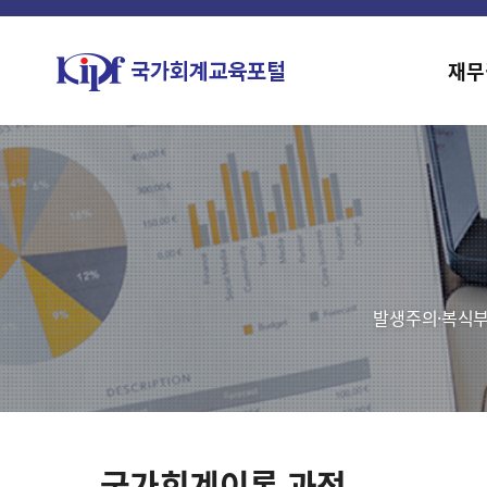
재무
발생주의·복식부
국가회계이론 과정