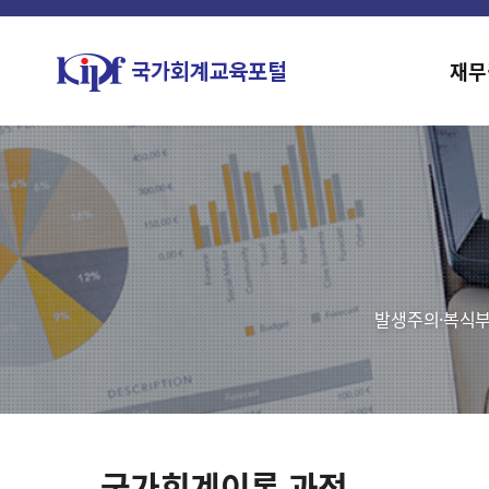
재무
발생주의·복식부
국가회계이론 과정