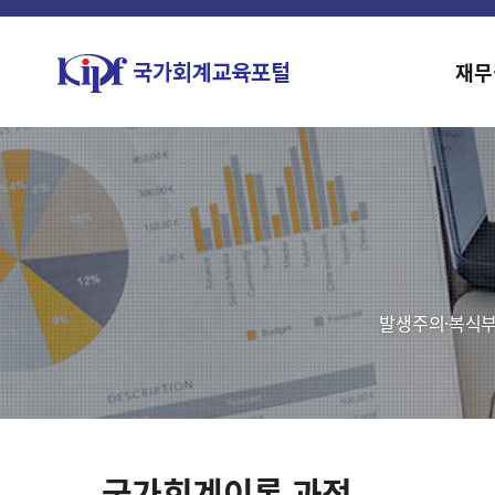
재무
발생주의·복식부
국가회계이론 과정