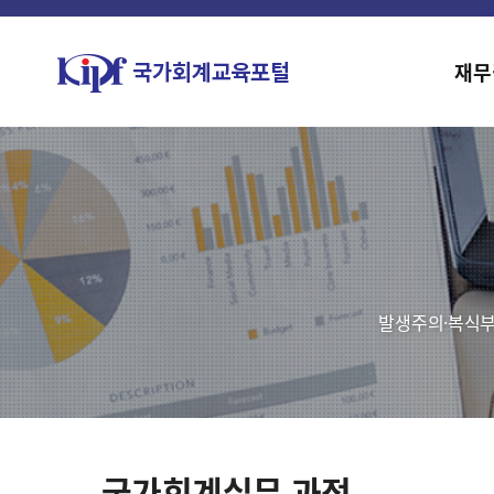
재무
발생주의·복식부
국가회계실무 과정