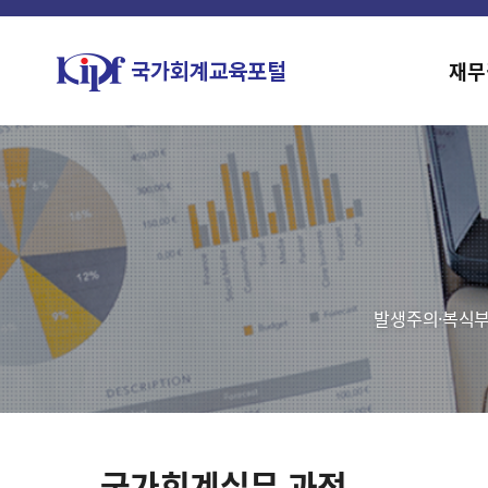
재무
발생주의·복식부
국가회계실무 과정