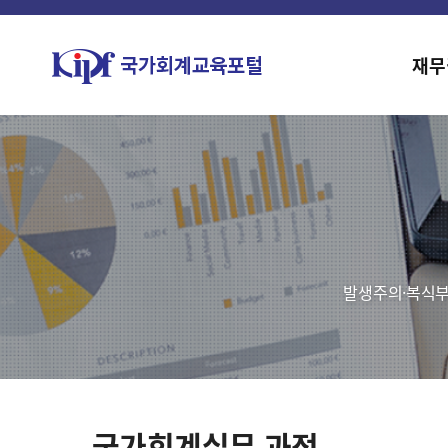
재무
발생주의·복식부
국가회계실무 과정