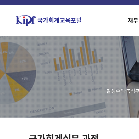
재무
발생주의·복식부
국가회계실무 과정