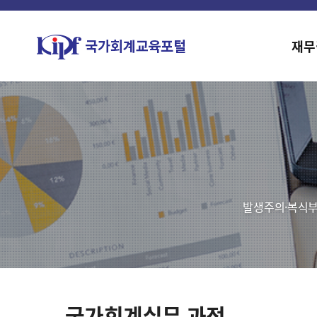
재무
발생주의·복식부
국가회계실무 과정