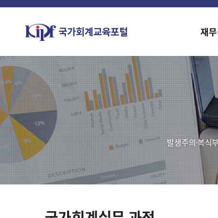
재무
발생주의·복식부
국가회계실무 과정