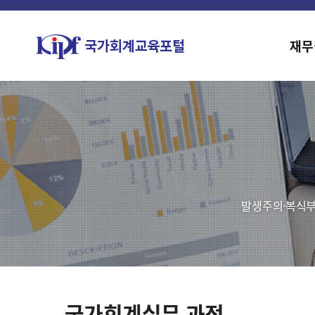
재무
발생주의·복식부
국가회계실무 과정