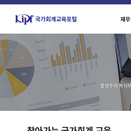
재무
발생주의·복식부
찾아가는 국가회계 교육