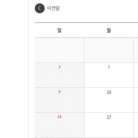
이전달
날짜선택
날짜 선택 달력입니다. 원하는 날짜를 클릭하면 해당 날짜의 대관시간을 확인할 수 있습니다.
일
월
2
3
9
10
16
17