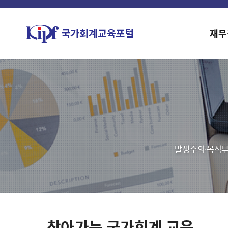
재무
발생주의·복식부
찾아가는 국가회계 교육