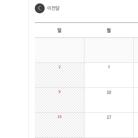
이전달
날짜선택
날짜 선택 달력입니다. 원하는 날짜를 클릭하면 해당 날짜의 대관시간을 확인할 수 있습니다.
일
월
2
3
9
10
16
17