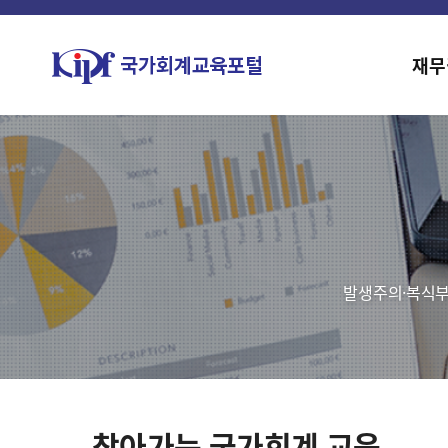
재무
발생주의·복식부
찾아가는 국가회계 교육