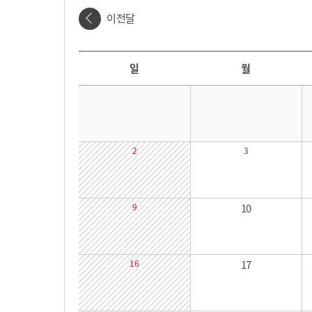
이전달
날짜선택
날짜 선택 달력입니다. 원하는 날짜를 클릭하면 해당 날짜의 대관시간을 확인할 수 있습니다.
일
월
2
3
9
10
16
17