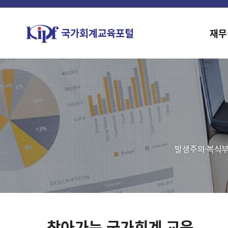
재무
발생주의·복식부
찾아가는 국가회계 교육