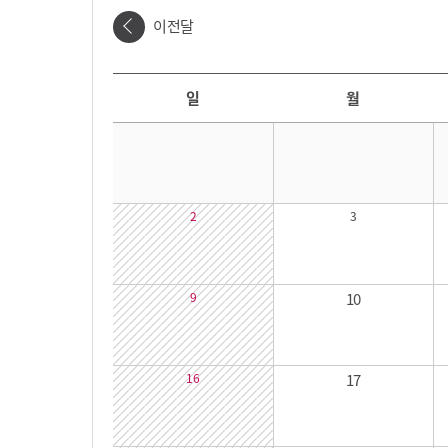
이전달
날짜선택
날짜 선택 달력입니다. 원하는 날짜를 클릭하면 해당 날짜의 대관시간을 확인할 수 있습니다.
일
월
2
3
9
10
16
17