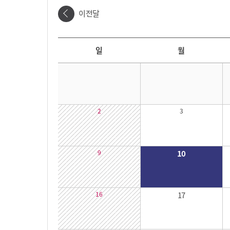
이전달
날짜선택
날짜 선택 달력입니다. 원하는 날짜를 클릭하면 해당 날짜의 대관시간을 확인할 수 있습니다.
일
월
2
3
9
10
16
17