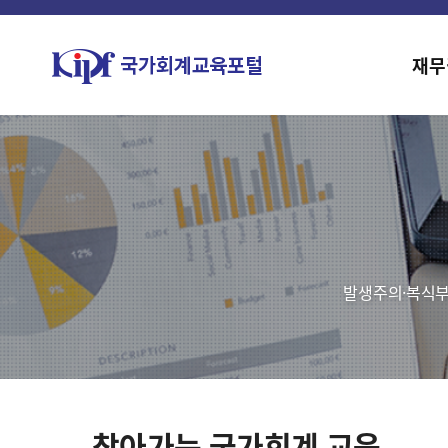
재무
발생주의·복식부
찾아가는 국가회계 교육