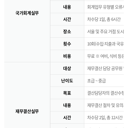
내용
회계업무 유형별 오류사례
국가회계실무
시간
차수당 1일, 총 6시간
장소
서울 및 주요 거점 도시 
횟수
10회(수입·지출과 국유·
비용
무료 ※ 여비, 식비 등은
대상
재무결산 담당 공무원 및
난이도
초급 ~ 중급
목표
결산담당자의 결산수행능
내용
재무결산 절차 및 유의사
재무결산실무
시간
차수당 2일, 총 12시간