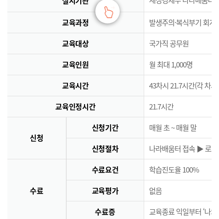
실시기관
교육과정
발생주의·복식부기 회계
교육대상
국가직 공무원
교육인원
월 최대 1,000명
교육시간
43차시 21.7시간(각 차시
교육인정시간
21.7시간
신청기간
매월 초 ~ 매월 말
신청
신청절차
나라배움터 접속 ▶ 로그인
수료요건
학습진도율 100%
수료
교육평가
없음
수료증
교육종료 익일부터 ‘나의