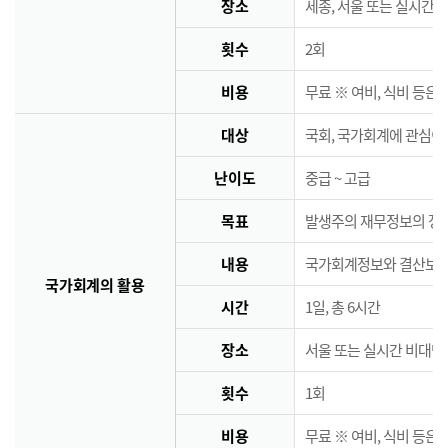
장소
세종, 서울 또는 실시간 
횟수
2회
비용
무료 ※ 여비, 식비 등은
대상
국회, 국가회계에 관심이
난이도
중급 ~ 고급
목표
발생주의 재무정보의 정책
내용
국가회계정보와 결산보고서
국가회계의 활용
시간
1일, 총 6시간
장소
서울 또는 실시간 비대면
횟수
1회
비용
무료 ※ 여비, 식비 등은