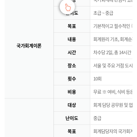
난이도
초급 ~ 중급
목표
기본적이고 필수적인 국
내용
회계원리 기초, 회계순환
국가회계이론
시간
차수당 2일, 총 14시간
장소
서울 및 주요 거점 도시 
횟수
10회
비용
무료 ※ 여비, 식비 등은
대상
회계 담당 공무원 및 업
난이도
중급
목표
회계담당자의 국가회계역