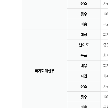
장소
서
횟수
10
비용
무료
대상
회
난이도
중
목표
회
내용
회
국가회계실무
시간
차수
장소
서
횟수
10
비용
무료