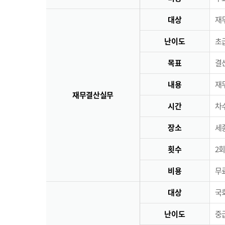
대상
재
난이도
초급
목표
결
내용
재
재무결산실무
시간
차수
장소
세
횟수
2회
비용
무료
대상
국
난이도
중급