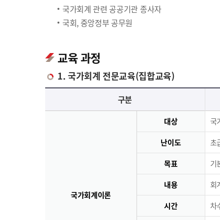
국가회계 관련 공공기관 종사자
국회, 중앙정부 공무원
교육 과정
1. 국가회계 전문교육(집합교육)
국가회계 전문교육(집합교육)에 대한 안내 표로 국가회계이론, 국가회계실무, 재무결산실무로 구분되며 이에 해당하는 내용으로 구성되어 있습니다.
구분
대상
국
난이도
초급
목표
기
내용
회
국가회계이론
시간
차수