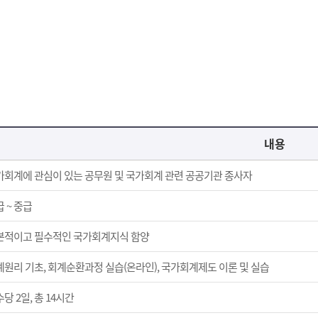
내용
가회계에 관심이 있는 공무원 및 국가회계 관련 공공기관 종사자
 ~ 중급
본적이고 필수적인 국가회계지식 함양
계원리 기초, 회계순환과정 실습(온라인), 국가회계제도 이론 및 실습
당 2일, 총 14시간