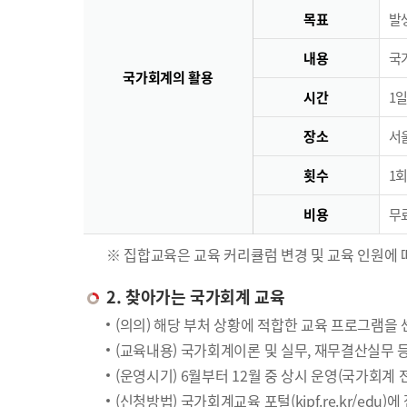
목표
발
내용
국
국가회계의 활용
시간
1일
장소
서
횟수
1회
비용
무료
※ 집합교육은 교육 커리큘럼 변경 및 교육 인원에 
2. 찾아가는 국가회계 교육
(의의) 해당 부처 상황에 적합한 교육 프로그램을
(교육내용) 국가회계이론 및 실무, 재무결산실무 
(운영시기) 6월부터 12월 중 상시 운영(국가회계
(신청방법) 국가회계교육 포털(kipf.re.kr/edu)