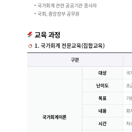
국가회계 관련 공공기관 종사자
국회, 중앙정부 공무원
교육 과정
1. 국가회계 전문교육(집합교육)
국가회계 전문교육(집합교육)에 대한 안내 표로 국가회계이론, 국가회계실무, 재무결산실무로 구분되며 이에 해당하는 내용으로 구성되어 있습니다.
구분
대상
국
난이도
초급
목표
기
내용
회
국가회계이론
시간
차수