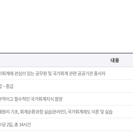
내용
가회계에 관심이 있는 공무원 및 국가회계 관련 공공기관 종사자
 ~ 중급
본적이고 필수적인 국가회계지식 함양
계원리 기초, 회계순환과정 실습(온라인), 국가회계제도 이론 및 실습
당 2일, 총 14시간