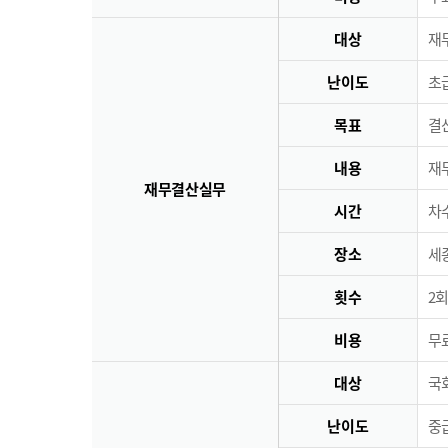
대상
재
난이도
초급
목표
결
내용
재
재무결산실무
시간
차수
장소
세
횟수
2회
비용
무료
대상
국
난이도
중급