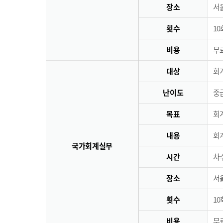
장소
서
횟수
10
비용
무료
대상
회
난이도
중
목표
회
내용
회
국가회계실무
시간
차수
장소
서
횟수
10
비용
무료