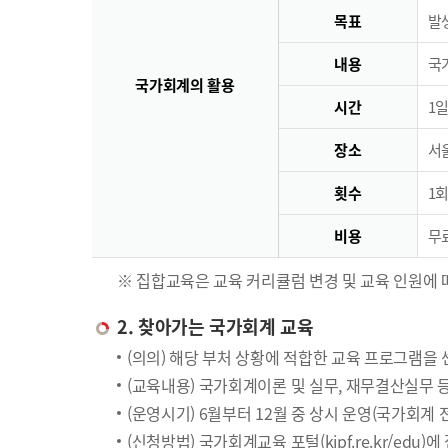
목표
발
내용
국
국가회계의 활용
시간
1일
장소
서
횟수
1회
비용
무료
※ 집합교육은 교육 커리큘럼 변경 및 교육 인원에 
2. 찾아가는 국가회계 교육
(의의) 해당 부처 상황에 적합한 교육 프로그램을
(교육내용) 국가회계이론 및 실무, 재무결산실무 
(운영시기) 6월부터 12월 중 상시 운영(국가회계
(신청방법) 국가회계교육 포털(kipf.re.kr/edu)