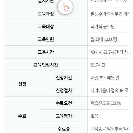
실시기관
교육과정
발생주의·복식부기 회계
교육대상
국가직 공무원
교육인원
월 최대 1,000명
교육시간
43차시 21.7시간(각 차시
교육인정시간
21.7시간
신청기간
매월 초 ~ 매월 말
신청
신청절차
나라배움터 접속 ▶ 로그인
수료요건
학습진도율 100%
수료
교육평가
없음
수료증
교육종료 익일부터 ‘나의