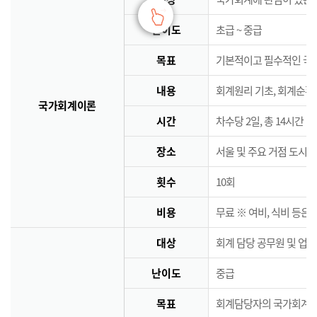
난이도
초급 ~ 중급
목표
기본적이고 필수적인 국
내용
회계원리 기초, 회계순환
국가회계이론
시간
차수당 2일, 총 14시간
장소
서울 및 주요 거점 도시 
횟수
10회
비용
무료 ※ 여비, 식비 등은
대상
회계 담당 공무원 및 업
난이도
중급
목표
회계담당자의 국가회계역