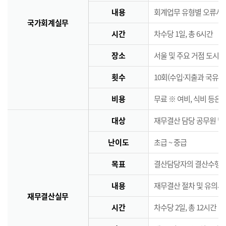
내용
회계업무 유형별 오류사례
국가회계실무
시간
차수당 1일, 총 6시간
장소
서울 및 주요 거점 도시 
횟수
10회(수입·지출과 국유·
비용
무료 ※ 여비, 식비 등은
대상
재무결산 담당 공무원 및
난이도
초급 ~ 중급
목표
결산담당자의 결산수행능
내용
재무결산 절차 및 유의사
재무결산실무
시간
차수당 2일, 총 12시간