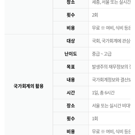
장소
세종, 서울 또는 실시간 
횟수
2회
비용
무료 ※ 여비, 식비 등은
대상
국회, 국가회계에 관심이
난이도
중급 ~ 고급
목표
발생주의 재무정보의 정책
내용
국가회계정보와 결산보고서
국가회계의 활용
시간
1일, 총 6시간
장소
서울 또는 실시간 비대면
횟수
1회
비용
무료 ※ 여비, 식비 등은