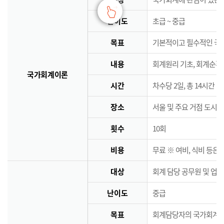
난이도
초급 ~ 중급
목표
기본적이고 필수적인 국
내용
회계원리 기초, 회계순환
국가회계이론
시간
차수당 2일, 총 14시간
장소
서울 및 주요 거점 도시 
횟수
10회
비용
무료 ※ 여비, 식비 등은
대상
회계 담당 공무원 및 업
난이도
중급
목표
회계담당자의 국가회계역