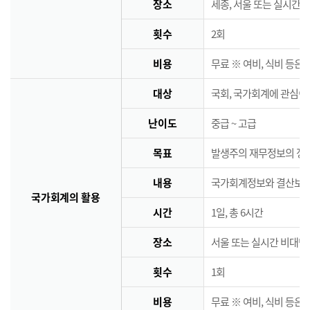
장소
세종, 서울 또는 실시간 
횟수
2회
비용
무료 ※ 여비, 식비 등은
대상
국회, 국가회계에 관심이
난이도
중급 ~ 고급
목표
발생주의 재무정보의 정책
내용
국가회계정보와 결산보고서
국가회계의 활용
시간
1일, 총 6시간
장소
서울 또는 실시간 비대면
횟수
1회
비용
무료 ※ 여비, 식비 등은