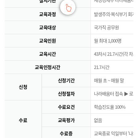
실시기관
교육과정
발생주의·복식부기 회계
교육대상
국가직 공무원
교육인원
월 최대 1,000명
교육시간
43차시 21.7시간(각 차시
교육인정시간
21.7시간
신청기간
매월 초 ~ 매월 말
신청
신청절차
나라배움터 접속 ▶ 로그인
수료요건
학습진도율 100%
수료
교육평가
없음
수료증
교육종료 익일부터 ‘나의