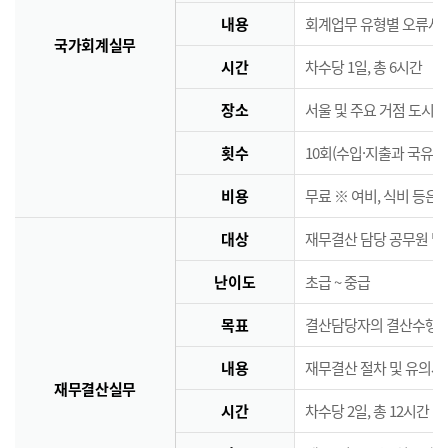
내용
회계업무 유형별 오류사례
국가회계실무
시간
차수당 1일, 총 6시간
장소
서울 및 주요 거점 도시 
횟수
10회(수입·지출과 국유·
비용
무료 ※ 여비, 식비 등은
대상
재무결산 담당 공무원 및
난이도
초급 ~ 중급
목표
결산담당자의 결산수행능
내용
재무결산 절차 및 유의사
재무결산실무
시간
차수당 2일, 총 12시간