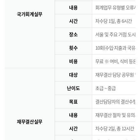
내용
회계업무 유형별 오류사례
국가회계실무
시간
차수당 1일, 총 6시간
장소
서울 및 주요 거점 도시 
횟수
10회(수입·지출과 국유·
비용
무료 ※ 여비, 식비 등은
대상
재무결산 담당 공무원 및
난이도
초급 ~ 중급
목표
결산담당자의 결산수행능
내용
재무결산 절차 및 유의사
재무결산실무
시간
차수당 2일, 총 12시간