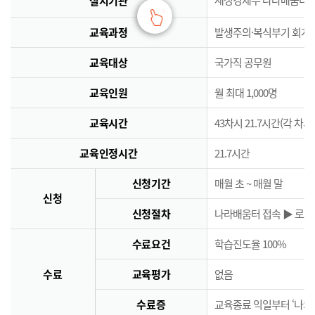
실시기관
교육과정
발생주의·복식부기 회계
교육대상
국가직 공무원
교육인원
월 최대 1,000명
교육시간
43차시 21.7시간(각 차시
교육인정시간
21.7시간
신청기간
매월 초 ~ 매월 말
신청
신청절차
나라배움터 접속 ▶ 로그인
수료요건
학습진도율 100%
수료
교육평가
없음
수료증
교육종료 익일부터 ‘나의