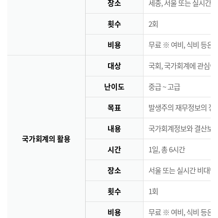
장소
세종, 서울 또는 실시간 
횟수
2회
비용
무료 ※ 여비, 식비 등은
대상
국회, 국가회계에 관심이
난이도
중급 ~ 고급
목표
발생주의 재무정보의 정책
내용
국가회계정보와 결산보고서
국가회계의 활용
시간
1일, 총 6시간
장소
서울 또는 실시간 비대면
횟수
1회
비용
무료 ※ 여비, 식비 등은