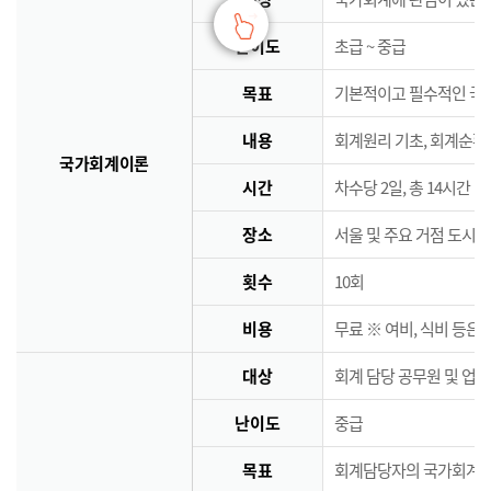
난이도
초급 ~ 중급
목표
기본적이고 필수적인 국
내용
회계원리 기초, 회계순환
국가회계이론
시간
차수당 2일, 총 14시간
장소
서울 및 주요 거점 도시 
횟수
10회
비용
무료 ※ 여비, 식비 등은
대상
회계 담당 공무원 및 업
난이도
중급
목표
회계담당자의 국가회계역