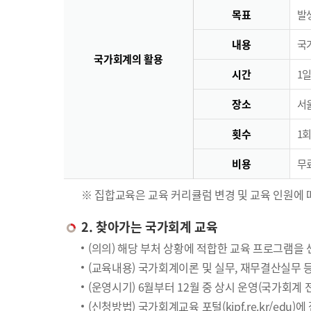
목표
발
내용
국
국가회계의 활용
시간
1일
장소
서
횟수
1회
비용
무료
※ 집합교육은 교육 커리큘럼 변경 및 교육 인원에 
2. 찾아가는 국가회계 교육
(의의) 해당 부처 상황에 적합한 교육 프로그램을
(교육내용) 국가회계이론 및 실무, 재무결산실무 
(운영시기) 6월부터 12월 중 상시 운영(국가회계
(신청방법) 국가회계교육 포털(kipf.re.kr/edu)