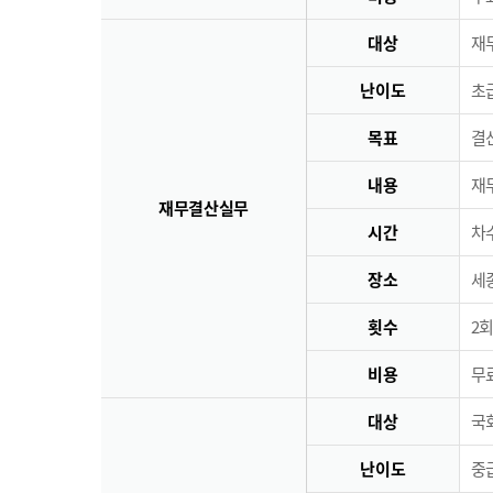
대상
재
난이도
초급
목표
결
내용
재
재무결산실무
시간
차수
장소
세
횟수
2회
비용
무료
대상
국
난이도
중급