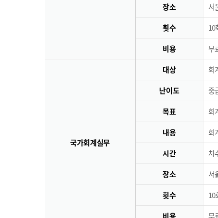
장소
서
횟수
10
비용
무료
대상
회
난이도
중
목표
회
내용
회
국가회계실무
시간
차수
장소
서
횟수
10
비용
무료