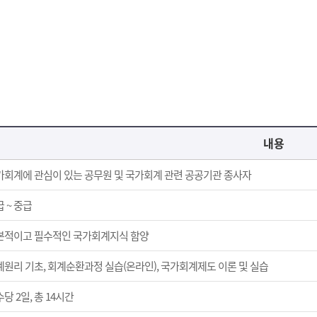
내용
가회계에 관심이 있는 공무원 및 국가회계 관련 공공기관 종사자
 ~ 중급
본적이고 필수적인 국가회계지식 함양
계원리 기초, 회계순환과정 실습(온라인), 국가회계제도 이론 및 실습
당 2일, 총 14시간