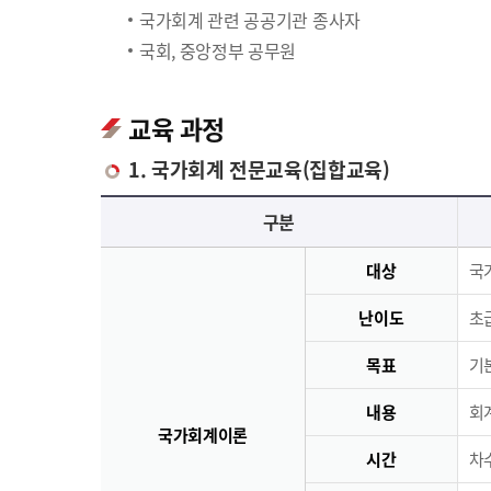
국가회계 관련 공공기관 종사자
국회, 중앙정부 공무원
교육 과정
1. 국가회계 전문교육(집합교육)
국가회계 전문교육(집합교육)에 대한 안내 표로 국가회계이론, 국가회계실무, 재무결산실무로 구분되며 이에 해당하는 내용으로 구성되어 있습니다.
구분
대상
국
난이도
초급
목표
기
내용
회
국가회계이론
시간
차수