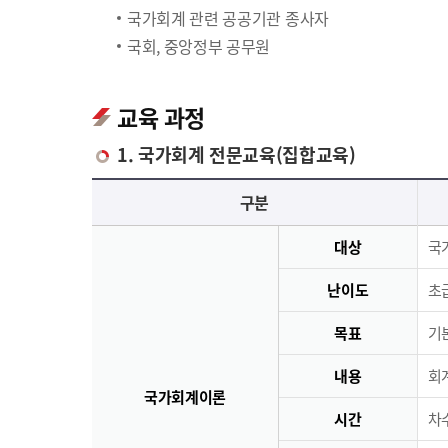
국가회계 관련 공공기관 종사자
국회, 중앙정부 공무원
교육 과정
1. 국가회계 전문교육(집합교육)
국가회계 전문교육(집합교육)에 대한 안내 표로 국가회계이론, 국가회계실무, 재무결산실무로 구분되며 이에 해당하는 내용으로 구성되어 있습니다.
구분
대상
국
난이도
초급
목표
기
내용
회
국가회계이론
시간
차수