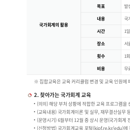
목표
발
내용
국
국가회계의 활용
시간
1일
장소
서
횟수
1회
비용
무료
※ 집합교육은 교육 커리큘럼 변경 및 교육 인원에 
2. 찾아가는 국가회계 교육
(의의) 해당 부처 상황에 적합한 교육 프로그램을
(교육내용) 국가회계이론 및 실무, 재무결산실무 
(운영시기) 6월부터 12월 중 상시 운영(국가회계
(신청방법) 국가회계교육 포털(kipf.re.kr/edu)