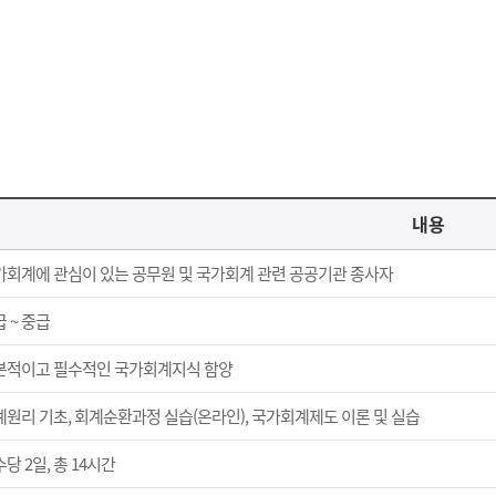
내용
가회계에 관심이 있는 공무원 및 국가회계 관련 공공기관 종사자
 ~ 중급
본적이고 필수적인 국가회계지식 함양
계원리 기초, 회계순환과정 실습(온라인), 국가회계제도 이론 및 실습
당 2일, 총 14시간