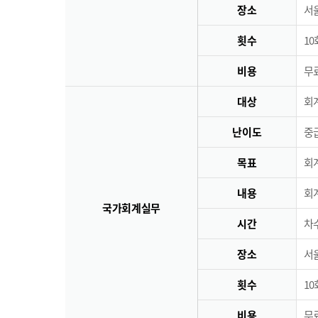
장소
서
횟수
10
비용
무료
대상
회
난이도
중
목표
회
내용
회
국가회계실무
시간
차수
장소
서
횟수
10
비용
무료