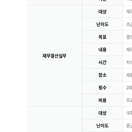
대상
재
난이도
초급
목표
결
내용
재
재무결산실무
시간
차수
장소
세
횟수
2회
비용
무료
대상
국
난이도
중급