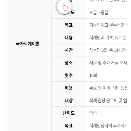
난이도
초급 ~ 중급
목표
기본적이고 필수적인 국
내용
회계원리 기초, 회계순환
국가회계이론
시간
차수당 2일, 총 14시간
장소
서울 및 주요 거점 도시 
횟수
10회
비용
무료 ※ 여비, 식비 등은
대상
회계 담당 공무원 및 업
난이도
중급
목표
회계담당자의 국가회계역