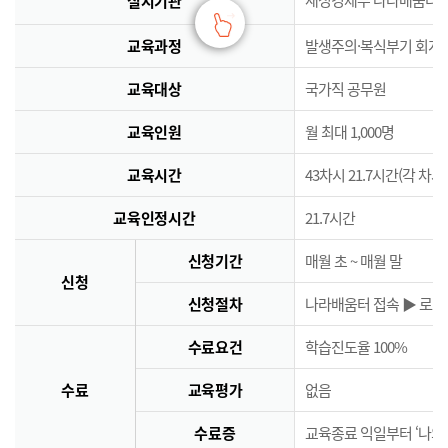
실시기관
교육과정
발생주의·복식부기 회계
교육대상
국가직 공무원
교육인원
월 최대 1,000명
교육시간
43차시 21.7시간(각 차시
교육인정시간
21.7시간
신청기간
매월 초 ~ 매월 말
신청
신청절차
나라배움터 접속 ▶ 로그인
수료요건
학습진도율 100%
수료
교육평가
없음
수료증
교육종료 익일부터 ‘나의