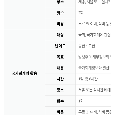
장소
세종, 서울 또는 실시간 
횟수
2회
비용
무료 ※ 여비, 식비 등은
대상
국회, 국가회계에 관심이
난이도
중급 ~ 고급
목표
발생주의 재무정보의 정책
내용
국가회계정보와 결산보고서
국가회계의 활용
시간
1일, 총 6시간
장소
서울 또는 실시간 비대면
횟수
1회
비용
무료 ※ 여비, 식비 등은