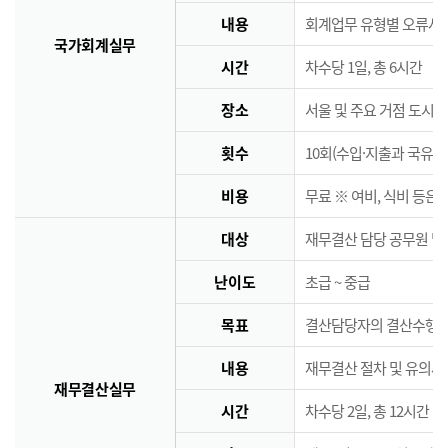
내용
회계업무 유형별 오류사례
국가회계실무
시간
차수당 1일, 총 6시간
장소
서울 및 주요 거점 도시 
횟수
10회(수입·지출과 국유·
비용
무료 ※ 여비, 식비 등은
대상
재무결산 담당 공무원 및
난이도
초급 ~ 중급
목표
결산담당자의 결산수행능
내용
재무결산 절차 및 유의사
재무결산실무
시간
차수당 2일, 총 12시간