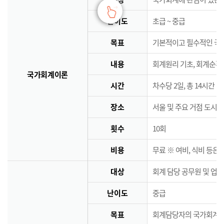
난이도
초급 ~ 중급
목표
기본적이고 필수적인 국
내용
회계원리 기초, 회계순환
국가회계이론
시간
차수당 2일, 총 14시간
장소
서울 및 주요 거점 도시 
횟수
10회
비용
무료 ※ 여비, 식비 등은
대상
회계 담당 공무원 및 업
난이도
중급
목표
회계담당자의 국가회계역