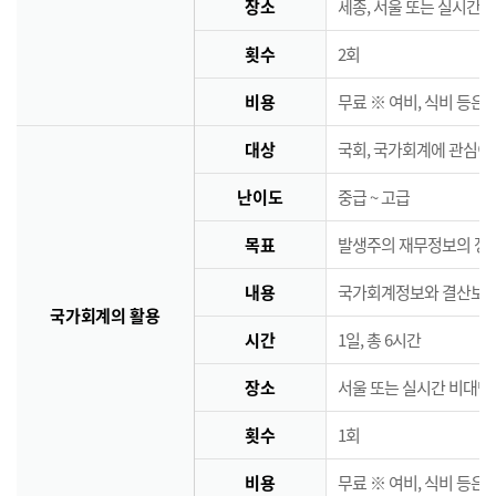
장소
세종, 서울 또는 실시간 
횟수
2회
비용
무료 ※ 여비, 식비 등은
대상
국회, 국가회계에 관심이
난이도
중급 ~ 고급
목표
발생주의 재무정보의 정책
내용
국가회계정보와 결산보고서
국가회계의 활용
시간
1일, 총 6시간
장소
서울 또는 실시간 비대면
횟수
1회
비용
무료 ※ 여비, 식비 등은