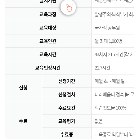
실시기관
교육과정
발생주의·복식부기 회계
교육대상
국가직 공무원
교육인원
월 최대 1,000명
교육시간
43차시 21.7시간(각 차시
교육인정시간
21.7시간
신청기간
매월 초 ~ 매월 말
신청
신청절차
나라배움터 접속 ▶ 로그인
수료요건
학습진도율 100%
수료
교육평가
없음
수료증
교육종료 익일부터 ‘나의