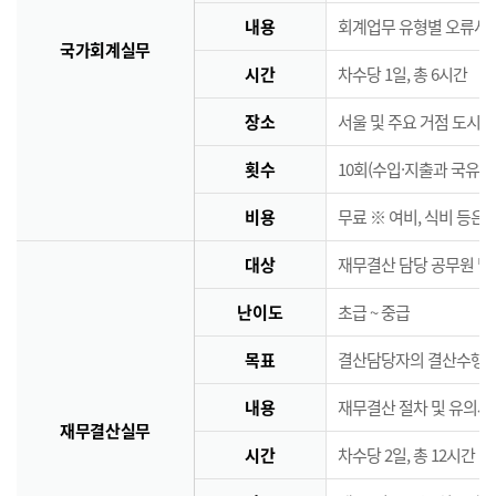
내용
회계업무 유형별 오류사례
국가회계실무
시간
차수당 1일, 총 6시간
장소
서울 및 주요 거점 도시 
횟수
10회(수입·지출과 국유·
비용
무료 ※ 여비, 식비 등은
대상
재무결산 담당 공무원 및
난이도
초급 ~ 중급
목표
결산담당자의 결산수행능
내용
재무결산 절차 및 유의사
재무결산실무
시간
차수당 2일, 총 12시간