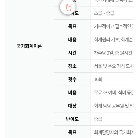
난이도
초급 ~ 중급
목표
기본적이고 필수적인 국
내용
회계원리 기초, 회계순환
국가회계이론
시간
차수당 2일, 총 14시간
장소
서울 및 주요 거점 도시 
횟수
10회
비용
무료 ※ 여비, 식비 등은
대상
회계 담당 공무원 및 업
난이도
중급
목표
회계담당자의 국가회계역