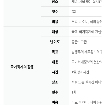
장소
세종, 서울 또는 실시간 
횟수
2회
비용
무료 ※ 여비, 식비 등은
대상
국회, 국가회계에 관심이
난이도
중급 ~ 고급
목표
발생주의 재무정보의 정책
내용
국가회계정보와 결산보고서
국가회계의 활용
시간
1일, 총 6시간
장소
서울 또는 실시간 비대면
횟수
1회
비용
무료 ※ 여비, 식비 등은