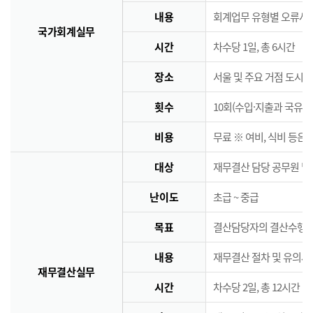
내용
회계업무 유형별 오류사례
국가회계실무
시간
차수당 1일, 총 6시간
장소
서울 및 주요 거점 도시 
횟수
10회(수입·지출과 국유·
비용
무료 ※ 여비, 식비 등은
대상
재무결산 담당 공무원 및
난이도
초급 ~ 중급
목표
결산담당자의 결산수행능
내용
재무결산 절차 및 유의사
재무결산실무
시간
차수당 2일, 총 12시간