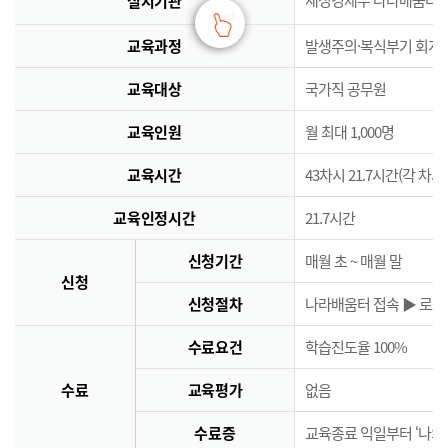
실시기관
교육과정
발생주의·복식부기 회계
교육대상
국가직 공무원
교육인원
월 최대 1,000명
교육시간
43차시 21.7시간(각 차시
교육인정시간
21.7시간
신청기간
매월 초 ~ 매월 말
신청
신청절차
나라배움터 접속 ▶ 로그인
수료요건
학습진도율 100%
수료
교육평가
없음
수료증
교육종료 익일부터 ‘나의