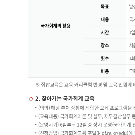
목표
발
내용
국
국가회계의 활용
시간
1일
장소
서
횟수
1회
비용
무료
※ 집합교육은 교육 커리큘럼 변경 및 교육 인원에 
2. 찾아가는 국가회계 교육
(의의) 해당 부처 상황에 적합한 교육 프로그램을
(교육내용) 국가회계이론 및 실무, 재무결산실무 
(운영시기) 6월부터 12월 중 상시 운영(국가회계
(신청방법) 국가회계교육 포털(kipf.re.kr/edu)