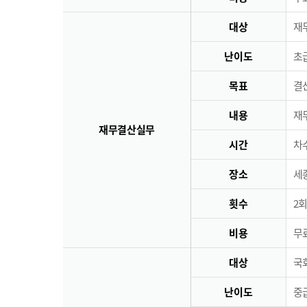
대상
재
난이도
초급
목표
결
내용
재
재무결산실무
시간
차수
장소
세
횟수
2회
비용
무료
대상
국
난이도
중급