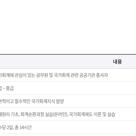
내용
가회계에 관심이 있는 공무원 및 국가회계 관련 공공기관 종사자
 ~ 중급
본적이고 필수적인 국가회계지식 함양
계원리 기초, 회계순환과정 실습(온라인), 국가회계제도 이론 및 실습
당 2일, 총 14시간