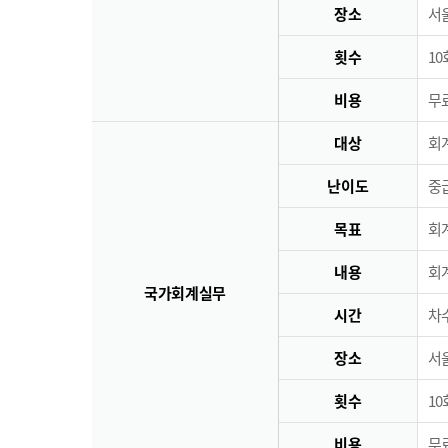
장소
서
횟수
10
비용
무료
대상
회
난이도
중
목표
회
내용
회
국가회계실무
시간
차수
장소
서
횟수
10
비용
무료