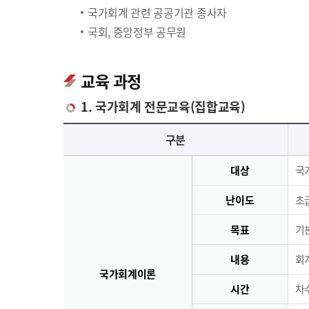
국가회계 관련 공공기관 종사자
국회, 중앙정부 공무원
교육 과정
1. 국가회계 전문교육(집합교육)
국가회계 전문교육(집합교육)에 대한 안내 표로 국가회계이론, 국가회계실무, 재무결산실무로 구분되며 이에 해당하는 내용으로 구성되어 있습니다.
구분
대상
국
난이도
초급
목표
기
내용
회
국가회계이론
시간
차수