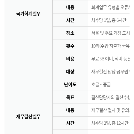
내용
회계업무 유형별 오류사례
국가회계실무
시간
차수당 1일, 총 6시간
장소
서울 및 주요 거점 도시 
횟수
10회(수입·지출과 국유·
비용
무료 ※ 여비, 식비 등은
대상
재무결산 담당 공무원 및
난이도
초급 ~ 중급
목표
결산담당자의 결산수행능
내용
재무결산 절차 및 유의사
재무결산실무
시간
차수당 2일, 총 12시간