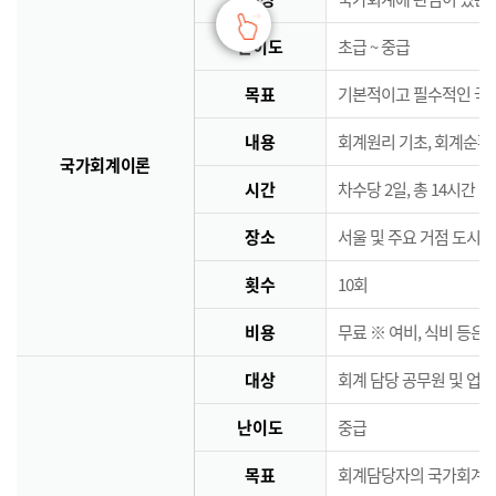
난이도
초급 ~ 중급
목표
기본적이고 필수적인 국
내용
회계원리 기초, 회계순환
국가회계이론
시간
차수당 2일, 총 14시간
장소
서울 및 주요 거점 도시 
횟수
10회
비용
무료 ※ 여비, 식비 등은
대상
회계 담당 공무원 및 업
난이도
중급
목표
회계담당자의 국가회계역