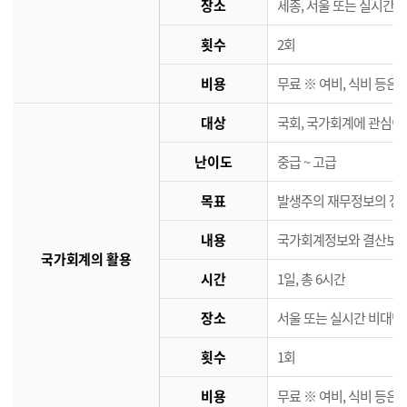
장소
세종, 서울 또는 실시간 
횟수
2회
비용
무료 ※ 여비, 식비 등은
대상
국회, 국가회계에 관심이
난이도
중급 ~ 고급
목표
발생주의 재무정보의 정책
내용
국가회계정보와 결산보고서
국가회계의 활용
시간
1일, 총 6시간
장소
서울 또는 실시간 비대면
횟수
1회
비용
무료 ※ 여비, 식비 등은