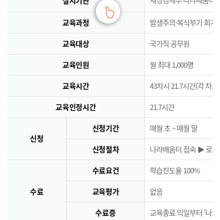
실시기관
교육과정
발생주의·복식부기 회계
교육대상
국가직 공무원
교육인원
월 최대 1,000명
교육시간
43차시 21.7시간(각 차시
교육인정시간
21.7시간
신청기간
매월 초 ~ 매월 말
신청
신청절차
나라배움터 접속 ▶ 로그인
수료요건
학습진도율 100%
수료
교육평가
없음
수료증
교육종료 익일부터 ‘나의