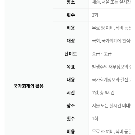
장소
세종, 서울 또는 실시간 
횟수
2회
비용
무료 ※ 여비, 식비 등은
대상
국회, 국가회계에 관심이
난이도
중급 ~ 고급
목표
발생주의 재무정보의 정책
내용
국가회계정보와 결산보고서
국가회계의 활용
시간
1일, 총 6시간
장소
서울 또는 실시간 비대면
횟수
1회
비용
무료 ※ 여비, 식비 등은