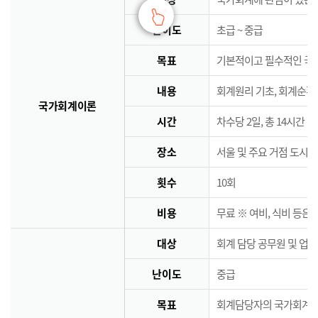
난이도
초급 ~ 중급
목표
기본적이고 필수적인 국
내용
회계원리 기초, 회계순환
국가회계이론
시간
차수당 2일, 총 14시간
장소
서울 및 주요 거점 도시 
횟수
10회
비용
무료 ※ 여비, 식비 등은
대상
회계 담당 공무원 및 업
난이도
중급
목표
회계담당자의 국가회계역