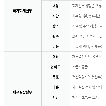
내용
회계업무 유형별 오류사례
국가회계실무
시간
차수당 1일, 총 6시간
장소
서울 및 주요 거점 도시 
횟수
10회(수입·지출과 국유·
비용
무료 ※ 여비, 식비 등은
대상
재무결산 담당 공무원 및
난이도
초급 ~ 중급
목표
결산담당자의 결산수행능
내용
재무결산 절차 및 유의사
재무결산실무
시간
차수당 2일, 총 12시간