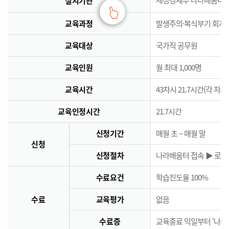
실시기관
교육과정
발생주의·복식부기 회계
교육대상
국가직 공무원
교육인원
월 최대 1,000명
교육시간
43차시 21.7시간(각 차시
교육인정시간
21.7시간
신청기간
매월 초 ~ 매월 말
신청
신청절차
나라배움터 접속 ▶ 로그인
수료요건
학습진도율 100%
수료
교육평가
없음
수료증
교육종료 익일부터 ‘나의