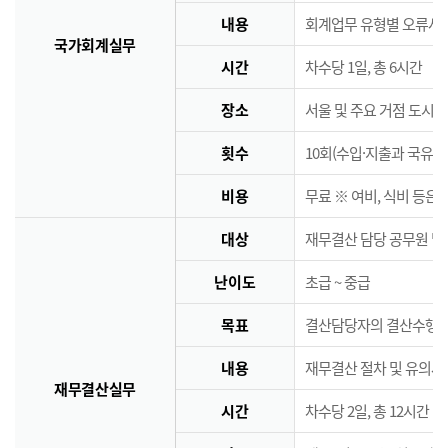
내용
회계업무 유형별 오류사례
국가회계실무
시간
차수당 1일, 총 6시간
장소
서울 및 주요 거점 도시 
횟수
10회(수입·지출과 국유·
비용
무료 ※ 여비, 식비 등은
대상
재무결산 담당 공무원 및
난이도
초급 ~ 중급
목표
결산담당자의 결산수행능
내용
재무결산 절차 및 유의사
재무결산실무
시간
차수당 2일, 총 12시간