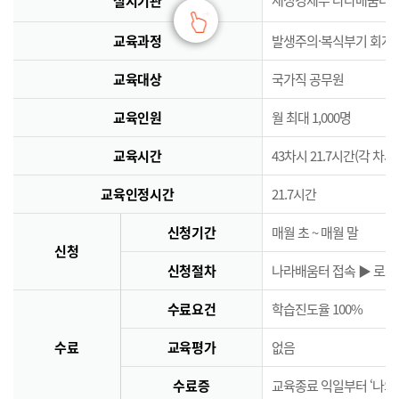
실시기관
교육과정
발생주의·복식부기 회계
교육대상
국가직 공무원
교육인원
월 최대 1,000명
교육시간
43차시 21.7시간(각 차시
교육인정시간
21.7시간
신청기간
매월 초 ~ 매월 말
신청
신청절차
나라배움터 접속 ▶ 로그인
수료요건
학습진도율 100%
수료
교육평가
없음
수료증
교육종료 익일부터 ‘나의