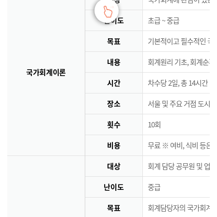
난이도
초급 ~ 중급
목표
기본적이고 필수적인 국
내용
회계원리 기초, 회계순환
국가회계이론
시간
차수당 2일, 총 14시간
장소
서울 및 주요 거점 도시 
횟수
10회
비용
무료 ※ 여비, 식비 등은
대상
회계 담당 공무원 및 업
난이도
중급
목표
회계담당자의 국가회계역