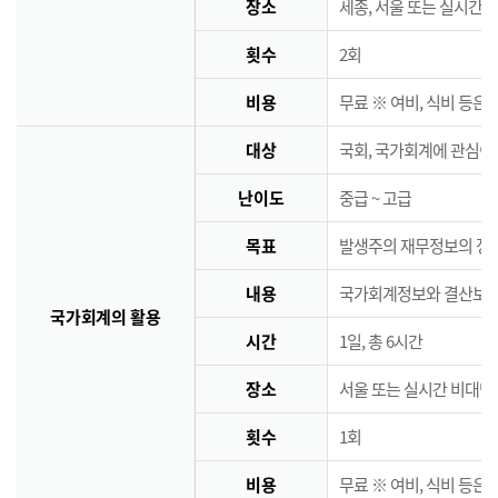
장소
세종, 서울 또는 실시간 
횟수
2회
비용
무료 ※ 여비, 식비 등은
대상
국회, 국가회계에 관심이
난이도
중급 ~ 고급
목표
발생주의 재무정보의 정책
내용
국가회계정보와 결산보고서
국가회계의 활용
시간
1일, 총 6시간
장소
서울 또는 실시간 비대면
횟수
1회
비용
무료 ※ 여비, 식비 등은