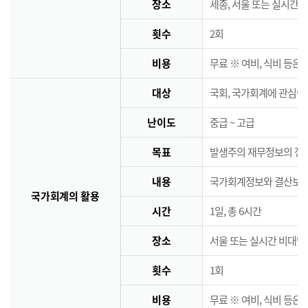
장소
세종, 서울 또는 실시간 
횟수
2회
비용
무료 ※ 여비, 식비 등은
대상
국회, 국가회계에 관심이
난이도
중급 ~ 고급
목표
발생주의 재무정보의 정책
내용
국가회계정보와 결산보고서
국가회계의 활용
시간
1일, 총 6시간
장소
서울 또는 실시간 비대면
횟수
1회
비용
무료 ※ 여비, 식비 등은