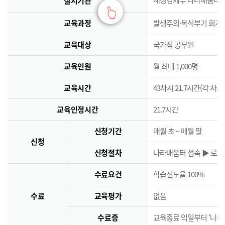
실시기관
교육과정
발생주의·복식부기 회계
교육대상
국가직 공무원
교육인원
월 최대 1,000명
교육시간
43차시 21.7시간(각 차시
교육인정시간
21.7시간
신청기간
매월 초 ~ 매월 말
신청
신청절차
나라배움터 접속 ▶ 로그인
수료요건
학습진도율 100%
수료
교육평가
없음
수료증
교육종료 익일부터 ‘나의