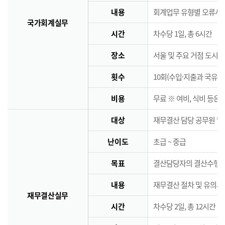
내용
회계업무 유형별 오류사례
국가회계실무
시간
차수당 1일, 총 6시간
장소
서울 및 주요 거점 도시 
횟수
10회(수입·지출과 국유·
비용
무료 ※ 여비, 식비 등은
대상
재무결산 담당 공무원 및
난이도
초급 ~ 중급
목표
결산담당자의 결산수행능
내용
재무결산 절차 및 유의사
재무결산실무
시간
차수당 2일, 총 12시간