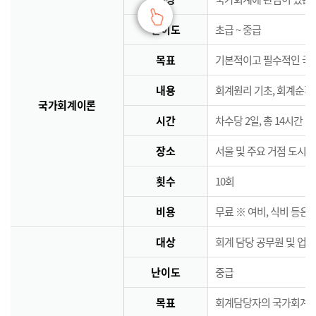
난이도
초급 ~ 중급
목표
기본적이고 필수적인 국
내용
회계원리 기초, 회계순환
국가회계이론
시간
차수당 2일, 총 14시간
장소
서울 및 주요 거점 도시 
횟수
10회
비용
무료 ※ 여비, 식비 등은
대상
회계 담당 공무원 및 업
난이도
중급
목표
회계담당자의 국가회계역