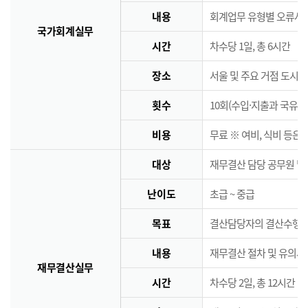
내용
회계업무 유형별 오류사례
국가회계실무
시간
차수당 1일, 총 6시간
장소
서울 및 주요 거점 도시 
횟수
10회(수입·지출과 국유·
비용
무료 ※ 여비, 식비 등은
대상
재무결산 담당 공무원 및
난이도
초급 ~ 중급
목표
결산담당자의 결산수행능
내용
재무결산 절차 및 유의사
재무결산실무
시간
차수당 2일, 총 12시간