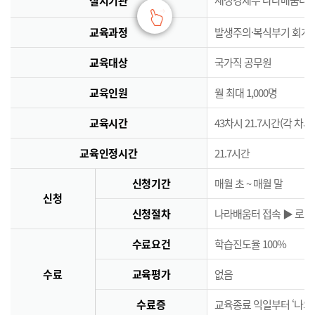
실시기관
교육과정
발생주의·복식부기 회계
교육대상
국가직 공무원
교육인원
월 최대 1,000명
교육시간
43차시 21.7시간(각 차시
교육인정시간
21.7시간
신청기간
매월 초 ~ 매월 말
신청
신청절차
나라배움터 접속 ▶ 로그인
수료요건
학습진도율 100%
수료
교육평가
없음
수료증
교육종료 익일부터 ‘나의