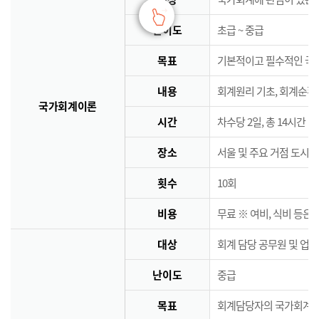
난이도
초급 ~ 중급
목표
기본적이고 필수적인 국
내용
회계원리 기초, 회계순환
국가회계이론
시간
차수당 2일, 총 14시간
장소
서울 및 주요 거점 도시 
횟수
10회
비용
무료 ※ 여비, 식비 등은
대상
회계 담당 공무원 및 업
난이도
중급
목표
회계담당자의 국가회계역