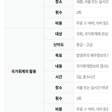
장소
세종, 서울 또는 실시간 
횟수
2회
비용
무료 ※ 여비, 식비 등은
대상
국회, 국가회계에 관심이
난이도
중급 ~ 고급
목표
발생주의 재무정보의 정책
내용
국가회계정보와 결산보고서
국가회계의 활용
시간
1일, 총 6시간
장소
서울 또는 실시간 비대면
횟수
1회
비용
무료 ※ 여비, 식비 등은