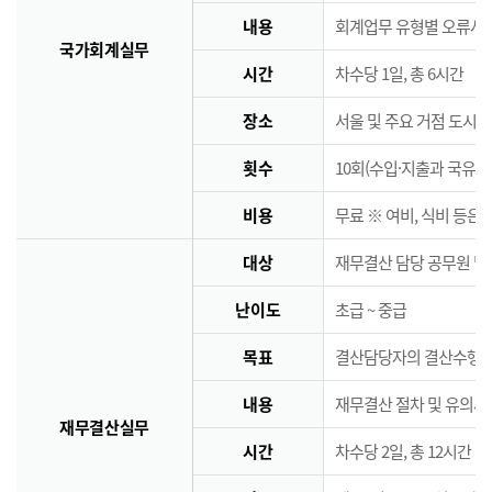
내용
회계업무 유형별 오류사례
국가회계실무
시간
차수당 1일, 총 6시간
장소
서울 및 주요 거점 도시 
횟수
10회(수입·지출과 국유·
비용
무료 ※ 여비, 식비 등은
대상
재무결산 담당 공무원 및
난이도
초급 ~ 중급
목표
결산담당자의 결산수행능
내용
재무결산 절차 및 유의사
재무결산실무
시간
차수당 2일, 총 12시간