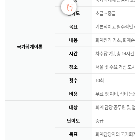
난이도
초급 ~ 중급
목표
기본적이고 필수적인 국
내용
회계원리 기초, 회계순환
국가회계이론
시간
차수당 2일, 총 14시간
장소
서울 및 주요 거점 도시 
횟수
10회
비용
무료 ※ 여비, 식비 등은
대상
회계 담당 공무원 및 업
난이도
중급
목표
회계담당자의 국가회계역