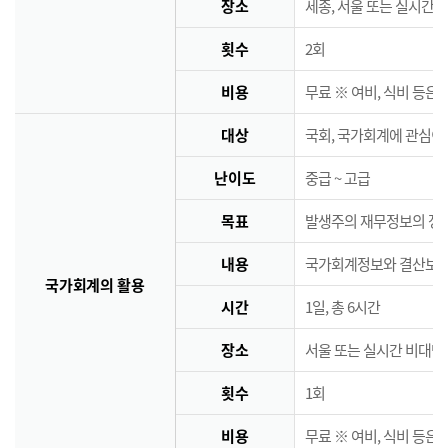
장소
세종, 서울 또는 실시간 
횟수
2회
비용
무료 ※ 여비, 식비 등은
대상
국회, 국가회계에 관심이
난이도
중급 ~ 고급
목표
발생주의 재무정보의 정책
내용
국가회계정보와 결산보고서
국가회계의 활용
시간
1일, 총 6시간
장소
서울 또는 실시간 비대면
횟수
1회
비용
무료 ※ 여비, 식비 등은