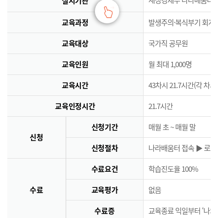
실시기관
교육과정
발생주의·복식부기 회계
교육대상
국가직 공무원
교육인원
월 최대 1,000명
교육시간
43차시 21.7시간(각 차시
교육인정시간
21.7시간
신청기간
매월 초 ~ 매월 말
신청
신청절차
나라배움터 접속 ▶ 로그인
수료요건
학습진도율 100%
수료
교육평가
없음
수료증
교육종료 익일부터 ‘나의