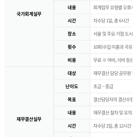
내용
회계업무 유형별 오류사례
국가회계실무
시간
차수당 1일, 총 6시간
장소
서울 및 주요 거점 도시 
횟수
10회(수입·지출과 국유·
비용
무료 ※ 여비, 식비 등은
대상
재무결산 담당 공무원 및
난이도
초급 ~ 중급
목표
결산담당자의 결산수행능
내용
재무결산 절차 및 유의사
재무결산실무
시간
차수당 2일, 총 12시간