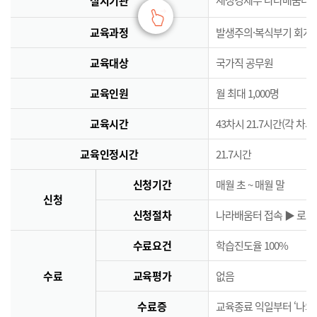
실시기관
교육과정
발생주의·복식부기 회계
교육대상
국가직 공무원
교육인원
월 최대 1,000명
교육시간
43차시 21.7시간(각 차시
교육인정시간
21.7시간
신청기간
매월 초 ~ 매월 말
신청
신청절차
나라배움터 접속 ▶ 로그인
수료요건
학습진도율 100%
수료
교육평가
없음
수료증
교육종료 익일부터 ‘나의