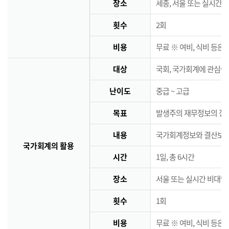
장소
세종, 서울 또는 실시간 
횟수
2회
비용
무료 ※ 여비, 식비 등은
대상
국회, 국가회계에 관심이
난이도
중급 ~ 고급
목표
발생주의 재무정보의 정책
내용
국가회계정보와 결산보고서
국가회계의 활용
시간
1일, 총 6시간
장소
서울 또는 실시간 비대면
횟수
1회
비용
무료 ※ 여비, 식비 등은