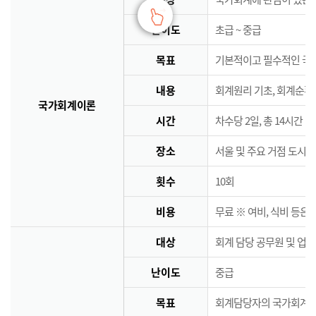
난이도
초급 ~ 중급
목표
기본적이고 필수적인 국
내용
회계원리 기초, 회계순환
국가회계이론
시간
차수당 2일, 총 14시간
장소
서울 및 주요 거점 도시 
횟수
10회
비용
무료 ※ 여비, 식비 등은
대상
회계 담당 공무원 및 업
난이도
중급
목표
회계담당자의 국가회계역